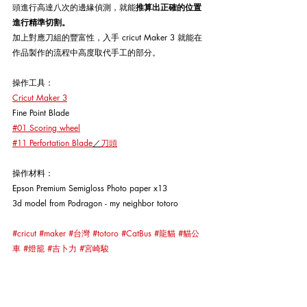
頭進行高達八次的邊緣偵測，就能
推算出正確的位置
進行精準切割。
加上對應刀組的豐富性，入手 cricut Maker 3 就能在
作品製作的流程中高度取代手工的部分。
操作工具：
Cricut Maker 3
Fine Point Blade
#01 Scoring wheel
#11 Perfortation Blade
／
刀頭
操作材料：
Epson Premium Semigloss Photo paper x13
3d model from Podragon - my neighbor totoro
#cricut
#maker
#台灣
#totoro
#CatBus
#龍貓
#貓公
車
#燈籠
#吉卜力
#宮崎駿