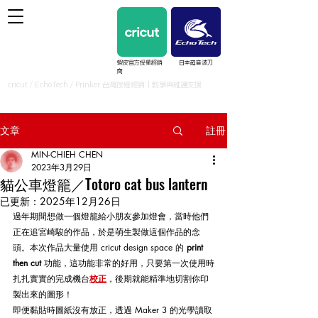
蝦皮官方授權經銷
日本超音波刀
商
cricut / EchoTech / Prinker 台灣授權經銷｜教學與維護支援
文章
註冊
MIN-CHIEH CHEN
2023年3月29日
貓公車燈籠／Totoro cat bus lantern
已更新：
2025年12月26日
過年期間想做一個燈籠給小朋友參加燈會，當時他們
正在追宮崎駿的作品，於是萌生製做這個作品的念
頭。本次作品大量使用 cricut design space 的 
print 
then cut
 功能，這功能非常的好用，只要第一次使用時
扎扎實實的完成機台
校正
，後期就能精準地切割你印
製出來的圖形！
即便黏貼時圖紙沒有放正，透過 Maker 3 的光學讀取