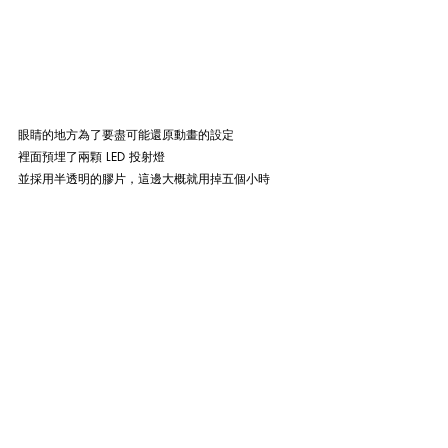
眼睛的地方為了要盡可能還原動畫的設定
裡面預埋了兩顆 LED 投射燈
並採用半透明的膠片，這邊大概就用掉五個小時