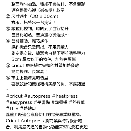
　 整面均勻加熱，纖維不會拉伸、不會變形

　 適合整燙布襯（襯布燙）救星

② 尺寸適中（38 x 30cm）

　 衣服、托特包一台搞定！

③ 數位化控制，時間到了自行抬升

　 自動化加熱，無須擔心燙過頭～

④ 智能輔助，輕巧操作

　 操作機台只需兩指，不用靠蠻力

　 到定點之後，機器會自動下壓並調整壓力

　 5cm 厚度以下的物件，加熱免煩惱

⑤ cricut 原廠提供完整的材質加熱參數

　 簡易操作、良率高！

⑥ 市面上最漂亮的機型

　 喜歡設計和機械結構美感的你，不要錯過
～

#cricut #autopress #heatpress 
#easypress #平燙機 #熱壓機 #熱昇華 
#HTV #熱轉印

隆重介紹適合家庭使用的完美專業熱壓機。

Cricut Autopress 將商業與時尚設計結
合，利用最先進的自動化功能來幫助您在更短