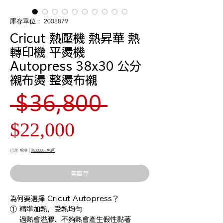
庫存單位： 2008879
Cricut 熱壓機 熱昇華 熱
轉印機 平燙機
Autopress 38x30 公分
襯布燙 整燙布襯
一
 $36,800 
促
般
$22,000
銷
價
已含 稅金
|
滿3000元免運
價
格
無庫存
格
為何要選擇 Cricut Autopress？

① 精準加熱，受熱均勻　

　 過熱會溢膠、不夠熱會產生假性黏著
