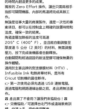
的時間內創造更多的成果。

獨家的 Zero Effort 操作，讓您只需兩根手
指即可關閉機器，內部的馬達將完成其餘工
作。

無論是從事大量的商業製作，還是一次性的專
案項目，都可以在控制盒上精確的設置時間和
溫度，確保一致的結果。

陶瓷塗層加熱板的溫度可高達 
205°C（400°F），並且能自動調整至
厚度達 5 公分（2 英吋）的材料，無需調整
壓力，按下完成後機器會自動釋放。

自動關閉和經過認證的耐溫塑膠可確保無憂的
操作體驗。

適用於主要品牌的熨燙膠膜材料（HTV）、
Infusible Ink 和熱昇華材料，是所有 
Cricut 切割機的最佳夥伴。

👉 第一次使用必須先透過 USB 連接電腦，
透過電腦和網路連線啟動之前，產品將無法運
作。

☎️ 產品買了不會用？讓我們來協助你！☎️

👉 交機協助／可選擇台北門市或遠端教育訓