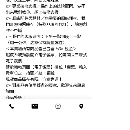
練，快速上手、降低使用難度

👉 專業技術支援／操作上的技術顧問，做不
出來我們教你，線上技術支援

👉 原廠配件與耗材／您需要的原廠耗材，我
們幫您預留庫存（特殊品項可代訂），讓您創
作不中斷

👉 我們的客服時間：下午一點到晚上十點
（周一公休．店家保持調整彈性）

＜本賣場所有商品皆已包含 5% 稅金＞

蝦皮系統預設開立電子發票，如需開立三聯式
電子發票

請於結帳頁面【電子發票】欄位「變更」輸入
貴單位之　抬頭／統一編號

現貨商品庫存有限．含稅免運！

👉 對產品有使用疑慮的買家，歡迎先來訊息
詢問！

商品特徵：

38 公分 x 30 公分（15 英吋 x 12 英
吋）陶瓷塗層加熱板

Zero Effort 設計，讓操作可輕鬆關闔並在
熱壓週期完成時自動釋放

透過由上而下的按壓自動調整，操作厚度達 