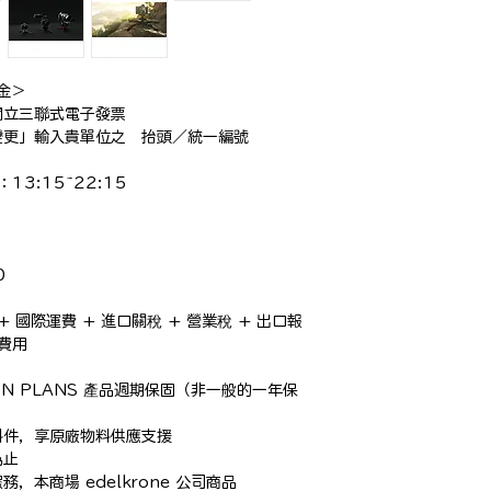
＞

立三聯式電子發票

更」輸入貴單位之　抬頭／統一編號

3:15~22:15



 + 國際運費 + 進口關稅 + 營業稅 + 出口報
費用

ON PLANS 產品週期保固（非一般的一年保
件，享原廠物料供應支援

止

本商場 edelkrone 公司商品
