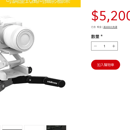
$5,20
已含 稅金
|
滿3000元免運
數量
*
加入購物車