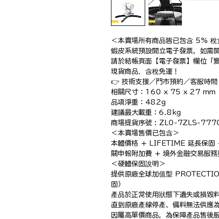
＜本賣場所有商品皆已包含 5% 稅金
蝦皮系統預設開立電子發票，如需開
請於結帳頁面【電子發票】欄位「變
現貨商品．含稅免運！

👉 技術支援／門市預約／客服時間：1
相關尺寸：160 x 75 x 27 mm

品項淨重：482g

建議最大載重：6.8kg

商場提貨序號 : ZL0-7ZLS-7770
＜本賣場售價已包含＞

本體價格 + LIFETIME 延長保固
關申報附加費 + 境外金融交易服務
＜硬體保固說明＞

提供原廠全球加值型 PROTECTI
固）

產品於正常使用狀態下遺失或損毀料
直到原廠產線停產、備料無法供應為
因屬高單價商品，為保障產品售後服務，