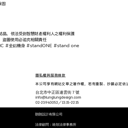
固

結晶，依法受到智慧財產權利人之權利保護

，盜圖使用必追究相關責任

C #全鋁機身 #standONE #stand one 
隱私權與服務條款
本公司享有網站文章之著作權，
若有重製、抄襲必定依
台北市中正區連雲街７號
info@lunglungdesign.com
02-23940052／13:15~22:15
朗朗設計有限公司
法律顧問：統領法律事務所