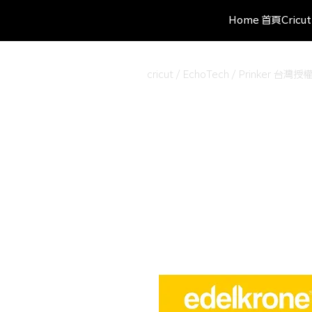
Home 首頁
Cric
cricut / EchoTech / Prinke