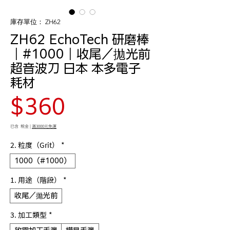
庫存單位： ZH62
ZH62 EchoTech 研磨棒
｜#1000｜收尾／拋光前
超音波刀 日本 本多電子
耗材
價
$360
格
已含 稅金
|
滿3000元免運
2. 粒度（Grit）
*
1000（#1000）
1. 用途（階段）
*
收尾／拋光前
3. 加工類型
*