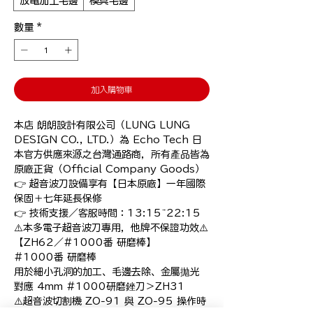
放電加工毛邊
模具毛邊
數量
*
加入購物車
本店 朗朗設計有限公司（LUNG LUNG 
DESIGN CO., LTD.）為 Echo Tech 日
本官方供應來源之台灣通路商，所有產品皆為 
原廠正貨（Official Company Goods）
👉 超音波刀設備享有【日本原廠】一年國際
保固＋七年延長保修

👉 技術支援／客服時間：13:15~22:15

⚠️本多電子超音波刀專用，他牌不保證功效⚠️

【ZH62／#1000番 研磨棒】

#1000番 研磨棒

用於細小孔洞的加工、毛邊去除、金屬拋光

對應 4mm #1000研磨銼刀＞ZH31

⚠️超音波切割機 ZO-91 與 ZO-95 操作時