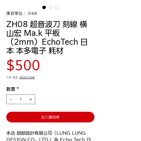
庫存單位： ZH08
ZH08 超音波刀 刻線 橫
山宏 Ma.k 平板
（2mm）EchoTech 日
本 本多電子 耗材
價
$500
格
已含 稅金
|
滿3000元免運
數量
*
加入購物車
本店 朗朗設計有限公司（LUNG LUNG 
DESIGN CO., LTD.）為 Echo Tech 日