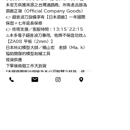
本官方供應來源之台灣通路商，所有產品皆為 
原廠正貨（Official Company Goods）
👉 超音波刀設備享有【日本原廠】一年國際
保固＋七年延長保修

👉 技術支援／客服時間：13:15~22:15

⚠️本多電子超音波刀專用，他牌不保證功效⚠️

【ZA08 平板（2mm）】

日本科幻模型大師／橫山宏　老師（Ma. k）

協助開發的模型刻線工具

現貨供應

下單後兩個工作天到貨

*本網頁圖面說明皆為本公司智慧之結晶，依
法受到智慧財產權利人之權利保護

*禁止轉載／並不授權他人自行引用，盜圖使
用必追究相關責任

#橫山宏 #本多電子 #ZO-91 #USW-
334 #超音波刀 #超音波切割器 #標準刃 
#刀片 #替刃 #US-gadget #本多電子 
#honda