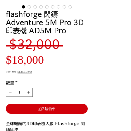
flashforge 閃鑄
Adventure 5M Pro 3D
印表機 AD5M Pro
一
 $32,000 
促
般
$18,000
銷
價
已含 稅金
|
滿3000元免運
數量
*
價
格
格
加入購物車
全球暢銷的3D印表機大廠 Flashforge 閃
鑄科技
