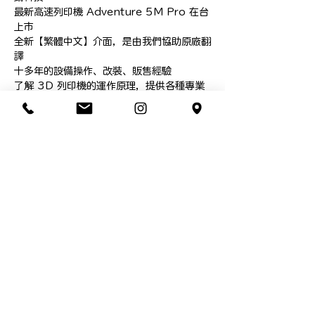
最新高速列印機 Adventure 5M Pro 在台
上市

全新【繁體中文】介面，是由我們協助原廠翻
譯

十多年的設備操作、改裝、販售經驗

了解 3D 列印機的運作原理，提供各種專業
協助

高速列印仰賴機構的剛性，箱式結構是最好選
擇

本產品為台灣特規品，機台內【無 WIFI 無
線連線模組】
隱私權與服務條款
本公司享有網站文章之著作權，
若有重製、抄
襲必定依法追究
台北市中正區連雲街７號
info@lunglungdesign.com
02-23940052
／13:15~22:15