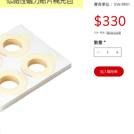
庫存單位： EW-9R01
$330
已含 稅金
|
滿3000元免運
數量
*
加入購物車