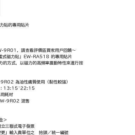
式磁力貼的專用貼片

EW-9R01，請查看評價區買家用戶回饋～

充電式磁力貼」EW-RA518 的專用貼片

成磁力的方式，以磁力的高頻率震動特性來進行按
-9R02 為油性膚質使用（黏性較強）

3:15~22:15

用耗材

-9R02 混售

＞

立三聯式電子發票

更」輸入貴單位之　抬頭／統一編號
