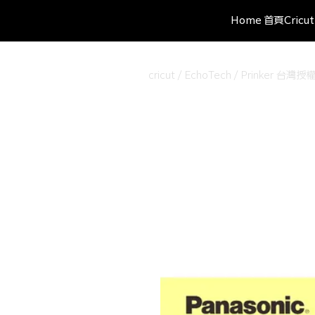
Home 首頁
Cric
cricut / EchoTech / Prinke