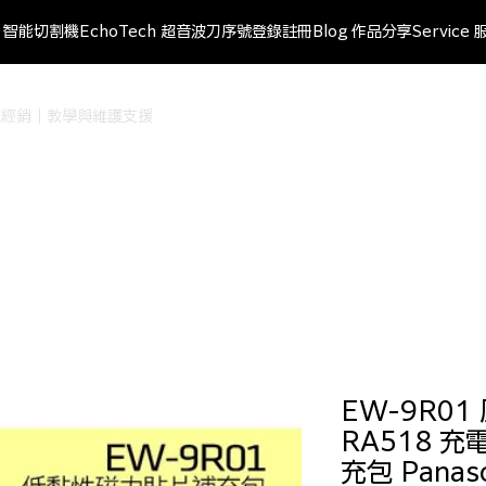
ut 智能切割機
EchoTech 超音波刀
序號登錄註冊
Blog 作品分享
Service 
r 台灣授權經銷｜教學與維護支援
EW-9R01
RA518 充
充包 Panaso