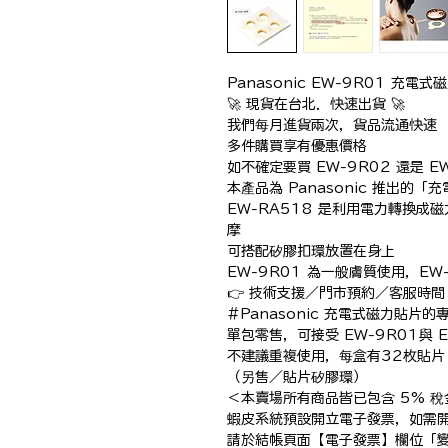
Panasonic EW-9R01 充電
🚀 現貨在台北．快速出貨 🚀

我們每月進貨兩次，貨品流通快速

多件購買享有優惠價格

如不確定要買 EW-9R02 還是 
本產品為 Panasonic 推出的「
EW-RA518 是利用電力轉換
摩

可搭配矽膠扣環放置在身上

EW-9R01 為一般膚質使用，EW
👉 技術支援／門市預約／客服時間：1
#Panasonic 充電式磁力貼片的專
單包零售，可接受 EW-9R01與 EW
不建議重複使用，每盒有32枚貼片

（另售／貼片矽膠環）

＜本賣場所有商品皆已包含 5% 稅金
蝦皮系統預設開立電子發票，如需開
請於結帳頁面【電子發票】欄位「變