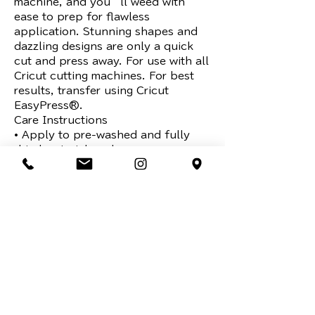
machine, and you’ll weed with 
ease to prep for flawless 
application. Stunning shapes and 
dazzling designs are only a quick 
cut and press away. For use with all 
Cricut cutting machines. For best 
results, transfer using Cricut 
EasyPress®.

Care Instructions

• Apply to pre-washed and fully 
dried materials only.

• Allow 24 hours after application 
before washing.

• Machine wash cold inside out, 
tumble dry low

• Do not bleach.

• If you need to iron, only iron on 
the backside of the garment.

Machine mat required for use with 
Cricut Maker, Cricut Explore, Cricut 
Explore One®, Cricut Explore Air®, 
Cricut Explore Air 2, and Cricut 