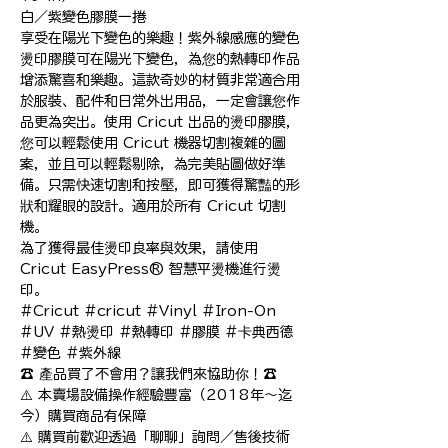
白／紫變色膠膜一捲

享受在陽光下變色的樂趣！紫外線感應的變色
燙印膠膜可在陽光下變色，為您的熱轉印作品
增添驚喜和樂趣。這款奇妙的材質非常適合用
於服裝、配件和日常外出用品，一定會讓您作
品更為突出。使用 Cricut 出品的燙印膠膜，
您可以輕鬆使用 Cricut 機器切割複雜的圖
案，並且可以輕鬆剔除，為完美貼圖做好準
備。只需快速切割和按壓，即可獲得驚豔的形
狀和耀眼的設計。適用於所有 Cricut 切割
機。

為了獲得最佳燙印良率與效果，請使用 
Cricut EasyPress® 智慧平燙機進行燙
印。

#Cricut #cricut #Vinyl #Iron-On 
#UV #熱燙印 #熱轉印 #膠膜 #卡典西德 
#變色 #紫外線

☎️ 產品買了不會用？讓我們來協助你！☎️

⚠️ 本賣場設備操作經驗豐富（2018年～迄
今）購買商品有保障

⚠️ 購買前歡迎透過「聊聊」詢問／售後技術