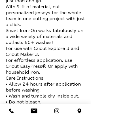
just load and go.

With 9 ft of material, cut 
personalized jerseys for the whole 
team in one cutting project with just 
a click.

Smart Iron-On works fabulously on 
a wide variety of materials and 
outlasts 50+ washes!

For use with Cricut Explore 3 and 
Cricut Maker 3.

For effortless application, use 
Cricut EasyPress® Or apply with 
household iron.

Care Instructions

• Allow 24 hours after application 
before washing.

• Wash and tumble dry inside out.

• Do not bleach.

• If you need to iron, only iron on 
the backside of the garment.

Machine mat required for use with 
Cricut Maker, Cricut Explore, Cricut 