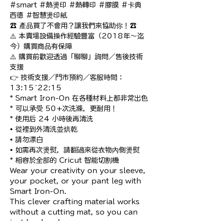
#smart #熱燙印 #熱轉印 #膠膜 #卡典
西德 #智慧燙印紙

☎️ 產品買了不會用？讓我們來協助你！☎️

⚠️ 本賣場設備操作經驗豐富（2018年～迄
今）購買商品有保障

⚠️ 購買前歡迎透過「聊聊」詢問／售後技術
支援

👉 技術支援／門市預約／客服時間：
13:15~22:15

* Smart Iron-On 在各種材料上都非常出色

* 可以承受 50+次洗滌，更耐用！

* 使用后 24 小時後再清洗

• 從裡到外清洗並烘乾

• 請勿漂白

• 如需再次燙熨，請翻過來從衣物內側燙熨

* 相容於全部的 Cricut 智能切割機

Wear your creativity on your sleeve, 
your pocket, or your pant leg with 
Smart Iron-On.

This clever crafting material works 
without a cutting mat, so you can 