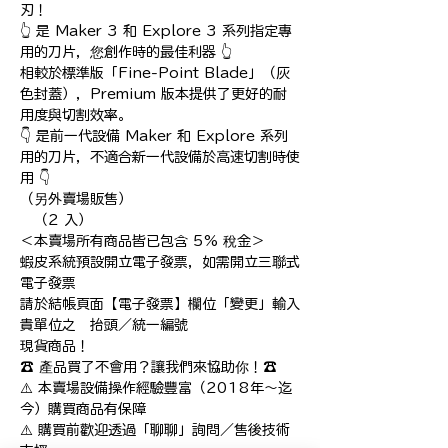
刃！

👆 是 Maker 3 和 Explore 3 系列指定專
用的刀片，您創作時的最佳利器 👆

相較於標準版「Fine-Point Blade」（灰
色封蓋），Premium 版本提供了更好的耐
用度與切割效率。

👇 是前一代設備 Maker 和 Explore 系列
用的刀片，不適合新一代設備於高速切割時使
用 👇

（另外賣場販售）

　（2 入）

＜本賣場所有商品皆已包含 5% 稅金＞

蝦皮系統預設開立電子發票，如需開立三聯式
電子發票

請於結帳頁面【電子發票】欄位「變更」輸入
貴單位之　抬頭／統一編號

現貨商品！

☎️ 產品買了不會用？讓我們來協助你！☎️

⚠️ 本賣場設備操作經驗豐富（2018年～迄
今）購買商品有保障

⚠️ 購買前歡迎透過「聊聊」詢問／售後技術