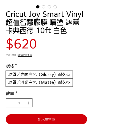
Cricut Joy Smart Vinyl
超值智慧膠膜 噴塗 遮蓋
卡典西德 10ft 白色
價
$620
格
已含 稅金
|
滿3000元免運
規格
*
現貨／亮面白色（Glossy）耐久型
現貨／消光白色（Matte）耐久型
數量
*
加入購物車