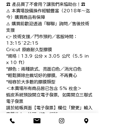
☎️ 產品買了不會用？讓我們來協助你！☎️

⚠️ 本賣場設備操作經驗豐富（2018年～迄
今）購買商品有保障

⚠️ 購買前歡迎透過「聊聊」詢問／售後技術
支援

👉 技術支援／門市預約／客服時間：
13:15~22:15

Cricut 原廠耐久型膠膜

*規格：13.9 公分 x 3.05 公尺（5.5 in 
x 10 ft）

*顏色 : 兩種款式，亮面白色／消光白色

*輕鬆撕除您裁切好的膠膜，不再費心

*相容於大多數的膠膜類型

＜本賣場所有商品皆已包含 5% 稅金＞

蝦皮系統預設開立電子發票，如需開立三聯式
電子發票

請於結帳頁面【電子發票】欄位「變更」輸入
貴單位之　抬頭／統一編號

現貨商品！

*不接受沒有溝通就下單

**本網頁圖面說明皆為本公司智慧之結晶，依