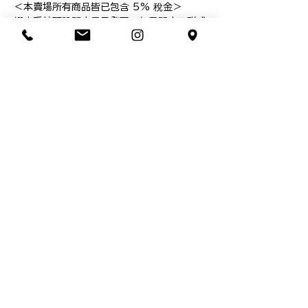
＜本賣場所有商品皆已包含 5% 稅金＞

蝦皮系統預設開立電子發票，如需開立三聯式
電子發票

請於結帳頁面【電子發票】欄位「變更」輸入
貴單位之　抬頭／統一編號

現貨商品！

*本網頁圖面說明皆為本公司智慧之結晶，依
法受到智慧財產權利人之權利保護

**禁止轉載／並不授權他人自行引用，盜圖使
用必追究相關責任

#cricut #maker #cutter #自動切割機 
#切割墊 #Fabric #Grip #mat 
#Cricut Maker 3
隱私權與服務條款
本公司享有網站文章之著作權，
若有重製、抄
襲必定依法追究
台北市中正區連雲街７號