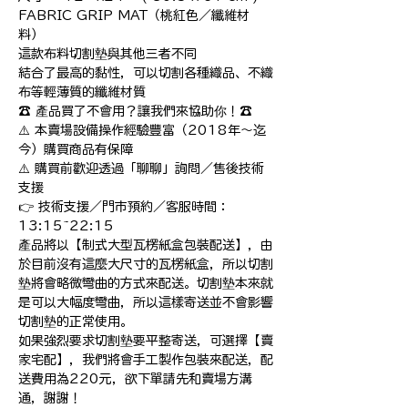
FABRIC GRIP MAT（桃紅色／纖維材
料）

這款布料切割墊與其他三者不同

結合了最高的黏性，可以切割各種織品、不織
布等輕薄質的纖維材質

☎️ 產品買了不會用？讓我們來協助你！☎️

⚠️ 本賣場設備操作經驗豐富（2018年～迄
今）購買商品有保障

⚠️ 購買前歡迎透過「聊聊」詢問／售後技術
支援

👉 技術支援／門市預約／客服時間：
13:15~22:15

產品將以【制式大型瓦楞紙盒包裝配送】，由
於目前沒有這麼大尺寸的瓦楞紙盒，所以切割
墊將會略微彎曲的方式來配送。切割墊本來就
是可以大幅度彎曲，所以這樣寄送並不會影響
切割墊的正常使用。

如果強烈要求切割墊要平整寄送，可選擇【賣
家宅配】，我們將會手工製作包裝來配送，配
送費用為220元，欲下單請先和賣場方溝
通，謝謝！
