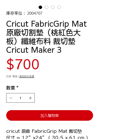
庫存單位： 2004707
Cricut FabricGrip Mat
原廠切割墊（桃紅色大
板）纖維布料 裁切墊
Cricut Maker 3
價
$700
格
已含 稅金
|
滿3000元免運
數量
*
加入購物車
cricut 原廠 FabricGrip Mat 裁切墊

尺寸 = 12”x24” ( 30.5 x 61 cm )
