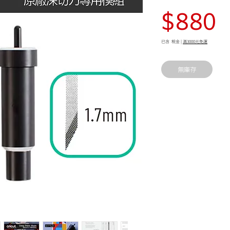
$880
已含 稅金
|
滿3000元免運
無庫存