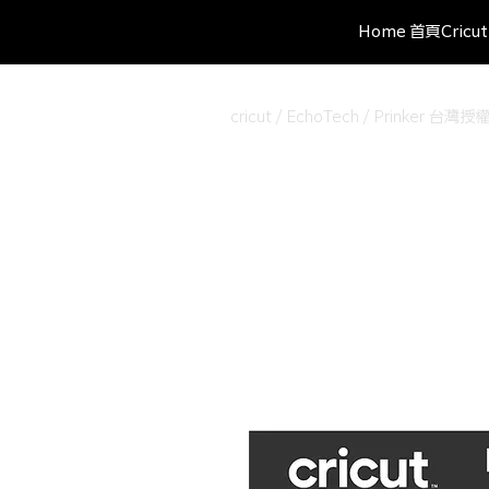
Home 首頁
Cric
cricut / EchoTech / Prinke