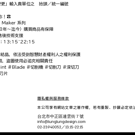
更」輸入貴單位之　抬頭／統一編號

！☎️

、Maker 系列

18年～迄今）購買商品有保障

售後技術支援

3:15~22:15

之結晶，依法受到智慧財產權利人之權利保護

用，盜圖使用必追究相關責任

Point #Blade #切割機 #切割刀 #深切刀 
#刀片
隱私權與服務條款
本公司享有網站文章之著作權，
若有重製、抄襲必定依
台北市中正區連雲街７號
info@lunglungdesign.com
02-23940052／13:15~22:15