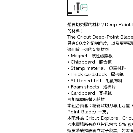
想要切更厚的材料？Deep Point
的材料！

The Cricut Deep-Point 
具有60度的切割角度，以及更堅硬
適用於下列的切割材料：

• Magnet　軟性磁鐵板

• Chipboard　膠合板

• Stamp material　印章材料

• Thick cardstock　厚卡紙

• Stiffened felt　毛氈布料

• Foam sheets　泡棉片

• Cardboard　瓦楞紙

可加購原廠替刃耗材

本組合內含：精細深切刀專用刀座（H
Point Blade）一支。

本配件為 Cricut Explore、Cric
＜本賣場所有商品皆已包含 5% 稅金
蝦皮系統預設開立電子發票，如需開