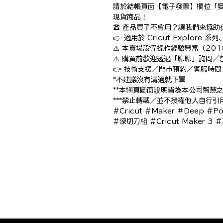
請於結帳頁面【電子發票】欄位「變
現貨商品！

☎️ 產品買了不會用？讓我們來協助你
👉 適用於 Cricut Explore 系列
⚠️ 本賣場設備操作經驗豐富（20
⚠️ 購買前歡迎透過「聊聊」詢問／
👉 技術支援／門市預約／客服時間：1
*不建議沒有溝通就下單

**本網頁圖面說明皆為本公司智慧
***禁止轉載／並不授權他人自行引
#Cricut #Maker #Deep #
#深切刀組 #Cricut Maker 3 