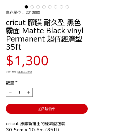
庫存單位： 2010880
cricut 膠膜 耐久型 黑色
霧面 Matte Black vinyl
Permanent 超值經濟型
35ft
價
$1,300
格
已含 稅金
|
滿3000元免運
數量
*
加入購物車
cricut 原廠新推出的經濟型包裝

30.5cm x 10.6m (35ft)
