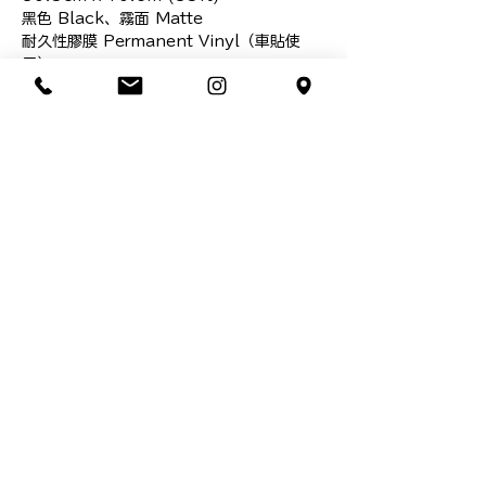
黑色 Black、霧面 Matte

耐久性膠膜 Permanent Vinyl（車貼使
用）

省去了非必要的包裝成本

提供更經濟實惠的價格組成

是單位長度中最划算的品項
隱私權與服務條款
本公司享有網站文章之著作權，
若有重製、抄
襲必定依法追究
台北市中正區連雲街７號
info@lunglungdesign.com
02-23940052
／13:15~22:15
朗朗設計有限公司
法律顧問：統領法律事務所
© 2026 LUNG LUNG DESIGN CO., LTD. All rights
reserverd.