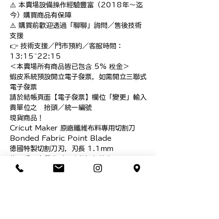
⚠️ 本賣場設備操作經驗豐富（2018年～迄
今）購買商品有保障

⚠️ 購買前歡迎透過「聊聊」詢問／售後技術
支援

👉 技術支援／門市預約／客服時間：
13:15~22:15

＜本賣場所有商品皆已包含 5% 稅金＞

蝦皮系統預設開立電子發票，如需開立三聯式
電子發票

請於結帳頁面【電子發票】欄位「變更」輸入
貴單位之　抬頭／統一編號

現貨商品！

Cricut Maker 原廠纖維布料專用切割刀 
Bonded Fabric Point Blade

德國特製切割刀刃，刃長 1.1mm

為同系列中最高耐用度與切割效率

可切不織布（Felt）材料

*本網頁圖面說明皆為本公司智慧之結晶，依
法受到智慧財產權利人之權利保護

**禁止轉載／並不授權他人自行引用，盜圖使
用必追究相關責任
