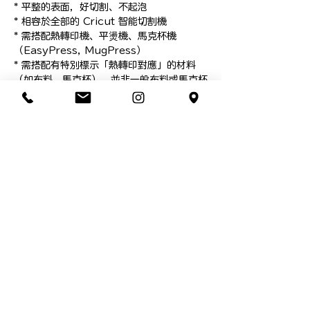
* 平整的表面，好切割、不起泡

* 相容於全部的 Cricut 智能切割機

* 需搭配熱轉印機、平燙機、馬克杯機
（EasyPress, MugPress）

* 需搭配有特別標示「熱轉印對應」的材料
（如布料、馬克杯），並非一般布料或馬克杯
都能使用，購買前請先詢問素材商家或是我
們。

＜本賣場所有商品皆已包含 5% 稅金＞

蝦皮系統預設開立電子發票，如需開立三聯式
電子發票

請於結帳頁面【電子發票】欄位「變更」輸入
貴單位之　抬頭／統一編號

現貨商品！

*不建議沒有溝通就下單

**本網頁圖面說明皆為本公司智慧之結晶，依
法受到智慧財產權利人之權利保護

***禁止轉載／並不授權他人自行引用，盜圖
使用必追究相關責任