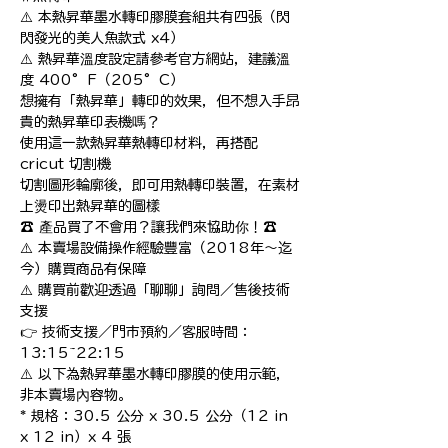
⚠️ 本熱昇華墨水轉印膠膜套組共有四張（閃
閃發光的美人魚款式 x4）

⚠️ 熱昇華溫度設定請參考官方網站，建議溫
度 400°F（205°C）

想擁有「熱昇華」轉印的效果，但不想入手昂
貴的熱昇華印表機嗎？

使用這一款熱昇華熱轉印材料，再搭配 
cricut 切割機

切割圖形輪廓後，即可用熱轉印裝置，在素材
上燙印出熱昇華的圖樣

☎️ 產品買了不會用？讓我們來協助你！☎️

⚠️ 本賣場設備操作經驗豐富（2018年～迄
今）購買商品有保障

⚠️ 購買前歡迎透過「聊聊」詢問／售後技術
支援

👉 技術支援／門市預約／客服時間：
13:15~22:15

⚠️ 以下為熱昇華墨水轉印膠膜的使用示範，
非本賣場內容物。

* 規格：30.5 公分 x 30.5 公分（12 in 
x 12 in）x 4 張
