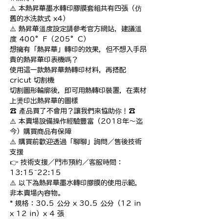
⚠️ 本熱昇華墨水轉印膠膜套組共有四張（仿
舊的水洗款式 x4）

⚠️ 熱昇華溫度設定請參考官方網站，建議溫
度 400°F（205°C）

想擁有「熱昇華」轉印的效果，但不想入手昂
貴的熱昇華印表機嗎？

使用這一款熱昇華熱轉印材料，再搭配 
cricut 切割機

切割圖形輪廓後，即可用熱轉印裝置，在素材
上燙印出熱昇華的圖樣

☎️ 產品買了不會用？讓我們來協助你！☎️

⚠️ 本賣場設備操作經驗豐富（2018年～迄
今）購買商品有保障

⚠️ 購買前歡迎透過「聊聊」詢問／售後技術
支援

👉 技術支援／門市預約／客服時間：
13:15~22:15

⚠️ 以下為熱昇華墨水轉印膠膜的使用示範，
非本賣場內容物。

* 規格：30.5 公分 x 30.5 公分（12 in 
x 12 in）x 4 張
