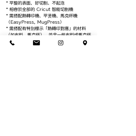
* 平整的表面，好切割、不起泡

* 相容於全部的 Cricut 智能切割機

* 需搭配熱轉印機、平燙機、馬克杯機
（EasyPress, MugPress）

* 需搭配有特別標示「熱轉印對應」的材料
（如布料、馬克杯），並非一般布料或馬克杯
都能使用，購買前請先詢問素材商家或是我
們。

＜本賣場所有商品皆已包含 5% 稅金＞

蝦皮系統預設開立電子發票，如需開立三聯式
電子發票

請於結帳頁面【電子發票】欄位「變更」輸入
貴單位之　抬頭／統一編號

現貨商品！

*不建議沒有溝通就下單

**本網頁圖面說明皆為本公司智慧之結晶，依
法受到智慧財產權利人之權利保護

***禁止轉載／並不授權他人自行引用，盜圖
使用必追究相關責任