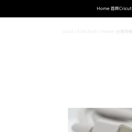
Home 首頁
Cric
cricut / EchoTech / Prinke