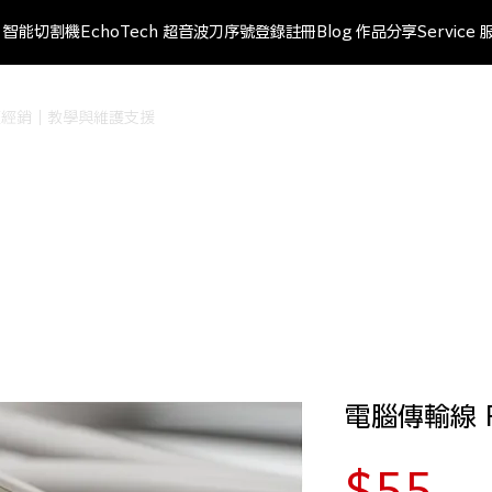
ut 智能切割機
EchoTech 超音波刀
序號登錄註冊
Blog 作品分享
Service 
r 台灣授權經銷｜教學與維護支援
電腦傳輸線 R
價
$55