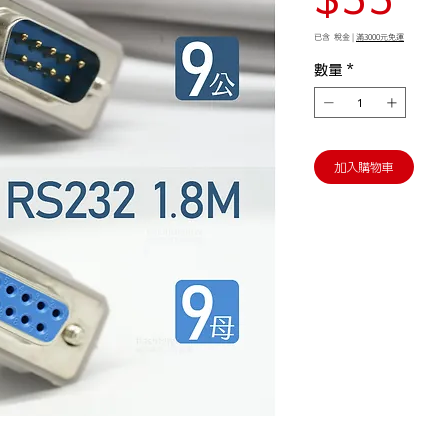
格
已含 稅金
|
滿3000元免運
數量
*
加入購物車